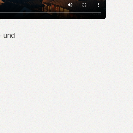
– und
e